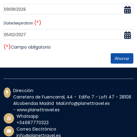
(*)
Datedexpiration
(*)
Campo obligatorio
Ahorrar
Dirección
Carretera de Fuencarral, 44 - Edifio 7 - Loft 47 - 28108
Alcobendas Madrid Mail.info@planettravel.es
- www.planettravel.es
Whatsapp
+34687770323
Correo Electrónico
info@planettravel.es