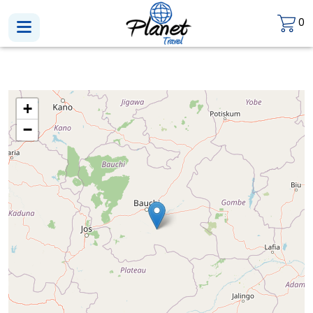
0
+
−